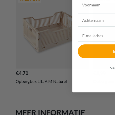
Voornaam
AANBEVOLEN
AANBEVOL
Achternaam
E-mailadres
I
Ven
€4,70
€8,99
Opbergbox LILJA M Naturel
Opbergbox L
MEER INFORMATIE