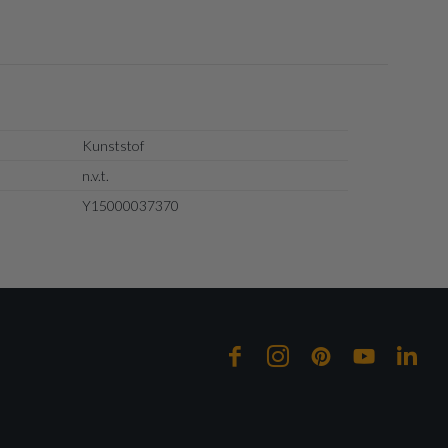
Kunststof
n.v.t.
Y15000037370