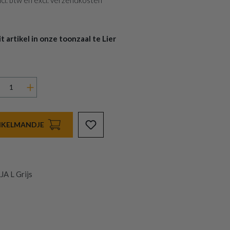
 incl. btw en excl. verzendkosten
 artikel in onze toonzaal te Lier
INKELMANDJE
A L Grijs