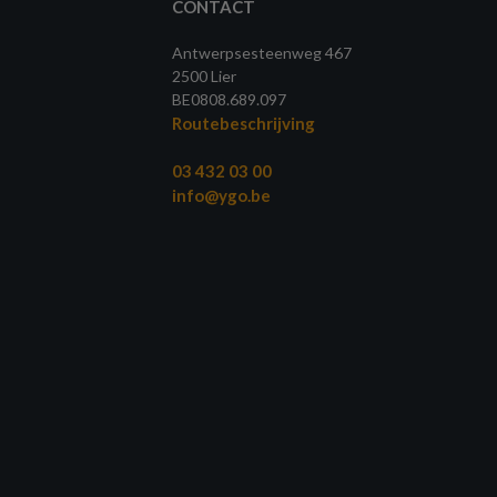
CONTACT
Antwerpsesteenweg 467
2500 Lier
BE0808.689.097
Routebeschrijving
03 432 03 00
info@ygo.be