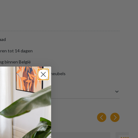
aad
ren tot 14 dagen
ng binnen België
aar gratis opslag van jouw meubels
30 cm
40 cm
17 cm