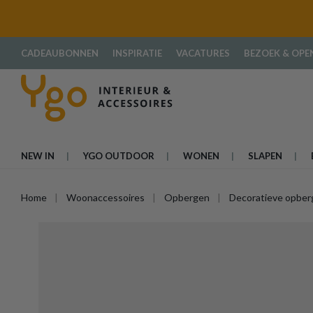
oekopdracht
Ga naar de hoofdnavigatie
CADEAUBONNEN
INSPIRATIE
VACATURES
BEZOEK & OPE
NEW IN
YGO OUTDOOR
WONEN
SLAPEN
Home
Woonaccessoires
Opbergen
Decoratieve opber