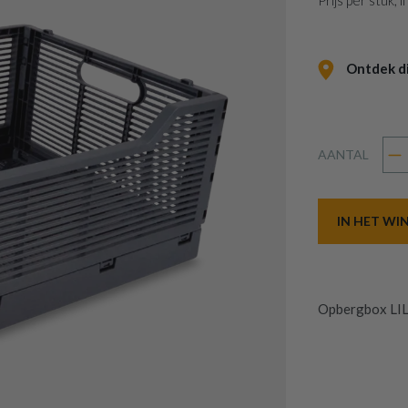
Prijs per stuk,
Ontdek dit
AANTAL
IN HET W
Opbergbox LILJ