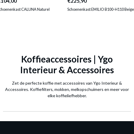
€104,00
€225,90
choenenkast CALUNA Naturel
Schoenenkast EMILIO B100-H110 Beige
Koffieaccessoires | Ygo
Interieur & Accessoires
Zet de perfecte koffie met accessoires van Ygo Interieur &
Accessoires. Koffiefilters, mokken, melkopschuimers en meer voor
elke koffieliefhebber.