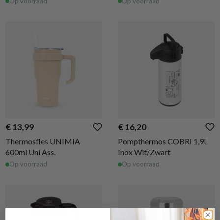
Op voorraad
Op voorraad
€ 13,99
€ 16,20
Thermosfles UNIMIA
Pompthermos COBRI 1,9L
600ml Uni Ass.
Inox Wit/Zwart
Op voorraad
Op voorraad