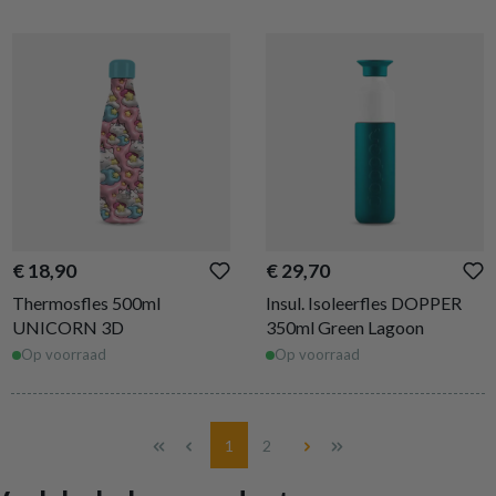
€ 18,90
€ 29,70
Thermosfles 500ml
Insul. Isoleerfles DOPPER
UNICORN 3D
350ml Green Lagoon
Op voorraad
Op voorraad
Pagina
Pagina
1
2