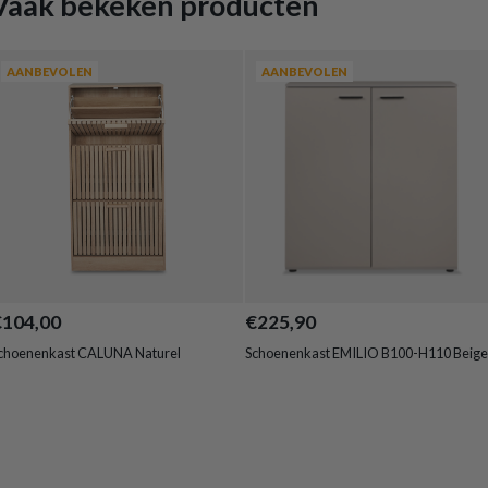
Vaak bekeken producten
AANBEVOLEN
AANBEVOLEN
€104,00
€225,90
choenenkast CALUNA Naturel
Schoenenkast EMILIO B100-H110 Beige