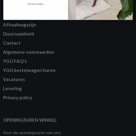
Venster sluiten
Cadeaubonnen
Dienst na verkoop
Afhaalmagazijn
Duurzaamheid
Contact
Algemene voorwaarden
YGO FAQ's
YGO bestelwagen huren
Vacatures
Levering
Privacy policy
OPENINGSUREN WINKEL
Voor de openingsuren van ons