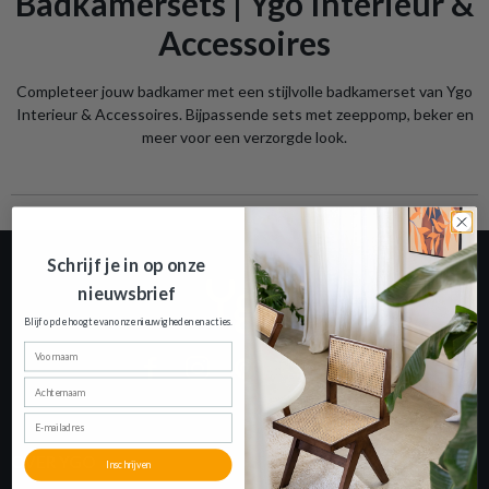
Badkamersets | Ygo Interieur &
Accessoires
Completeer jouw badkamer met een stijlvolle badkamerset van Ygo
Interieur & Accessoires. Bijpassende sets met zeeppomp, beker en
meer voor een verzorgde look.
Schrijf je in op onze
nieuwsbrief
Blijf op de hoogte van onze nieuwigheden en
acties.
Voornaam
Achternaam
E-mailadres
OVER YGO
Inschrijven