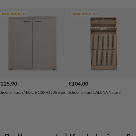
AANBEVOLEN
AANBEVOLEN
€225,90
€104,00
choenenkast EMILIO B100-H110 Beige
Schoenenkast CALUNA Naturel