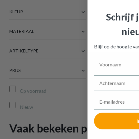
KLEUR
Schrijf 
nie
MATERIAAL
Blijf op de hoogte v
ARTIKELTYPE
Voornaam
PRIJS
Achternaam
Op voorraad
E-mailadres
Nieuw
I
Vaak bekeken producten