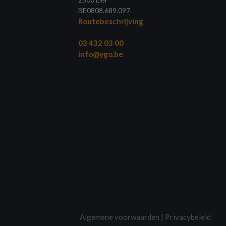
BE0808.689.097
Routebeschrijving
03 432 03 00
info@ygo.be
Algemene voorwaarden
|
Privacybeleid