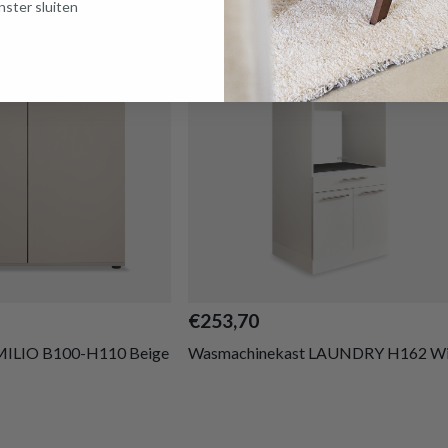
ster sluiten
AANBEVOLEN
€253,70
MILIO B100-H110 Beige
Wasmachinekast LAUNDRY H162 Wi