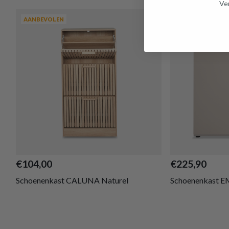
Ven
AANBEVOLEN
AANBEVOLEN
€104,00
€225,90
Schoenenkast CALUNA Naturel
Schoenenkast E