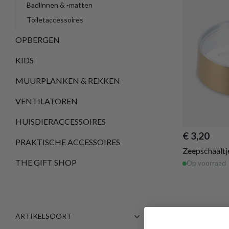
Badlinnen & -matten
Toiletaccessoires
OPBERGEN
KIDS
MUURPLANKEN & REKKEN
VENTILATOREN
HUISDIERACCESSOIRES
€ 3,20
PRAKTISCHE ACCESSOIRES
Zeepschaalt
THE GIFT SHOP
Op voorraad
ARTIKELSOORT