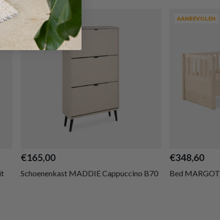
AANBEVOLEN
AANBEVOLEN
€165,00
€348,60
t
Schoenenkast MADDIE Cappuccino B70
Bed MARGOT M