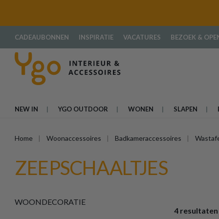
oekopdracht
Ga naar de hoofdnavigatie
CADEAUBONNEN
INSPIRATIE
VACATURES
BEZOEK & OPE
NEW IN
YGO OUTDOOR
WONEN
SLAPEN
Home
Woonaccessoires
Badkameraccessoires
Wastafe
ZEEPSCHAALTJES
WOONDECORATIE
4 resultaten