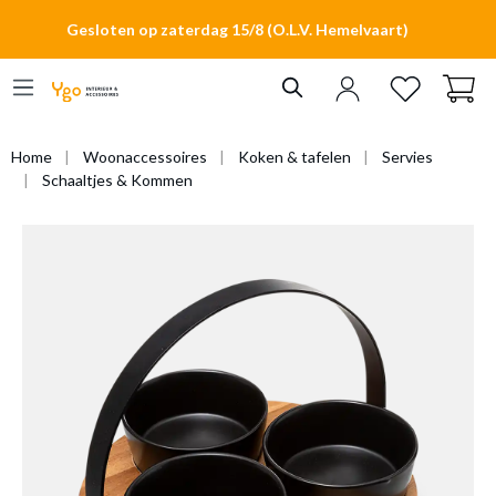
hoofdinhoud
Gesloten op zaterdag 15/8 (O.L.V. Hemelvaart)
Home
Woonaccessoires
Koken & tafelen
Servies
Schaaltjes & Kommen