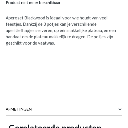
Product niet meer beschikbaar
Aperoset Blackwood is ideaal voor wie houdt van veel
feestjes. Dankzij de 3 potjes kan je verschillende
aperitiefhapjes serveren, op één makkelijke plateau, en een
handvat om de plateau makkelijk te dragen. De potjes zijn
geschikt voor de vaatwas.
AFMETINGEN
Gerelateerde producten
21 cm
BREEDTE