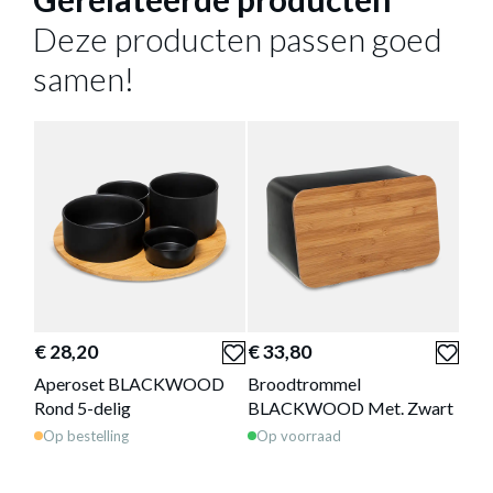
21 cm
DIEPTE
Deze producten passen goed
14 cm
HOOGTE
samen!
Meer afmetingen
Aperoset BLACKWOOD 4-delig
is
toegevoegd aan je winkelmandje
€ 28,20
€ 33,80
€ 3
Aperoset BLACKWOOD
Broodtrommel
Dr
Rond 5-delig
BLACKWOOD Met. Zwart
Met
APEROSET BLACKWOOD 4-DELIG
Op bestelling
Op voorraad
Op 
Productnummer: Y14450038606