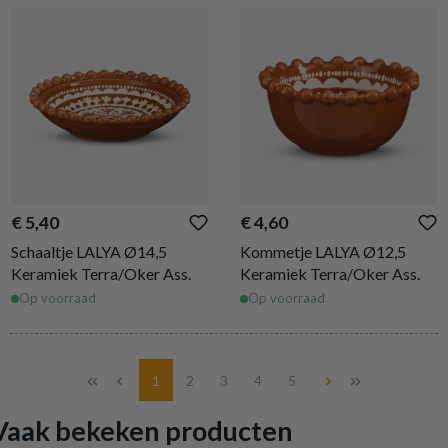
€ 5,40
€ 4,60
Schaaltje LALYA Ø14,5
Kommetje LALYA Ø12,5
Keramiek Terra/Oker Ass.
Keramiek Terra/Oker Ass.
Op voorraad
Op voorraad
Pagina
Pagina
Pagina
Pagina
Pagina
1
2
3
4
5
Vaak bekeken producten