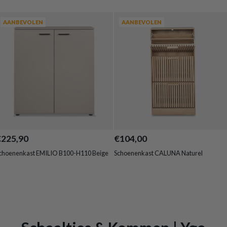
AANBEVOLEN
AANBEVOLEN
€225,90
€104,00
choenenkast EMILIO B100-H110 Beige
Schoenenkast CALUNA Naturel