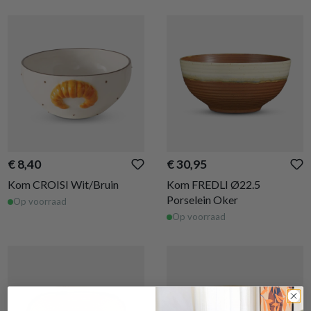
€ 8,40
€ 30,95
Kom CROISI Wit/Bruin
Kom FREDLI Ø22.5
Porselein Oker
Op voorraad
Op voorraad