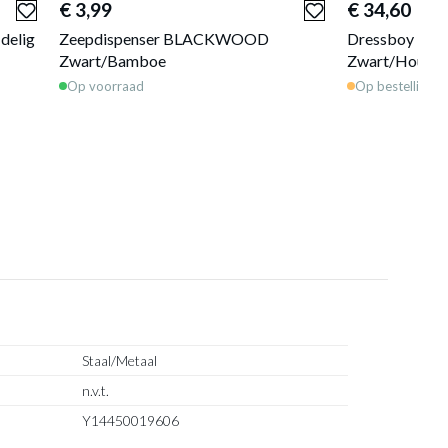
€ 3,99
€ 34,60
delig
Zeepdispenser BLACKWOOD
Dressboy B
Zwart/Bamboe
Zwart/Hout
Op voorraad
Op bestelling
Staal/Metaal
n.v.t.
Y14450019606