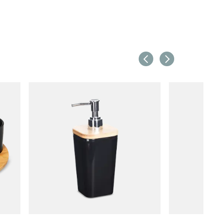
23.5 cm
elmandje
en
T.