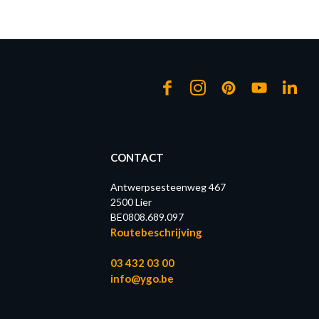
CONTACT
Antwerpsesteenweg 467
2500 Lier
BE0808.689.097
Routebeschrijving
03 432 03 00
info@ygo.be