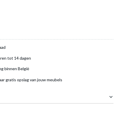
aad
ren tot 14 dagen
ng binnen België
aar gratis opslag van jouw meubels
37 cm
22.5 cm