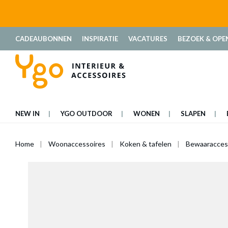
oekopdracht
Ga naar de hoofdnavigatie
CADEAUBONNEN
INSPIRATIE
VACATURES
BEZOEK & OPE
NEW IN
YGO OUTDOOR
WONEN
SLAPEN
Home
Woonaccessoires
Koken & tafelen
Bewaaracces