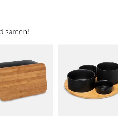
HOOGTE
rommel BLACKWOOD Met. Zwart
is toegevoegd aan je wink
Meer afmeting
BROODTROMMEL BLACKWOOD ME
d samen!
ZWART
Productnummer: Y14450019606
€ 33,80
Prijs per stuk, incl. btw en excl. verzendkosten
of verder winkelen
GA NAAR WINKELMANDJE