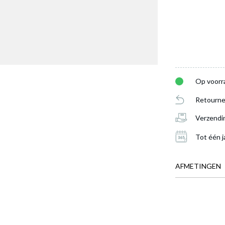
Op voorr
Retourne
Verzendi
Tot één j
AFMETINGEN
BREEDTE
DIEPTE