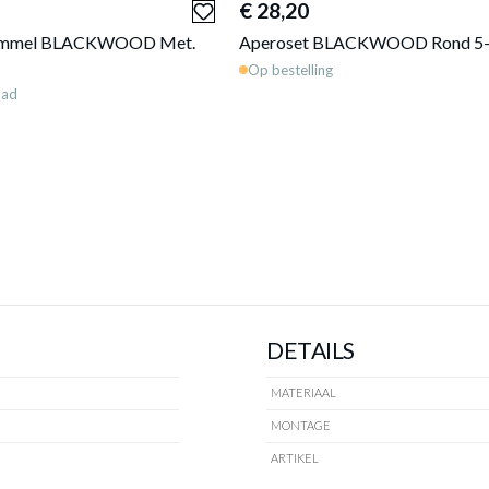
€ 28,20
ommel BLACKWOOD Met.
Aperoset BLACKWOOD Rond 5-
Op bestelling
aad
DETAILS
MATERIAAL
MONTAGE
ARTIKEL