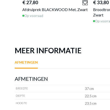
€ 27,80
€ 33,80
Afdruiprek BLACKWOOD Met. Zwart
Broodtr
Zwart
Op voorraad
Op voorr
MEER INFORMATIE
AFMETINGEN
AFMETINGEN
37 cm
BREEDTE
22.5 cm
DIEPTE
23.5 cm
HOOGTE