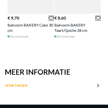
SET 4 BAKVORM BAKERY TARTELET
MET. 12 CM
€ 9,70
€ 8,60
€ 9
Productnummer: Y14450016306
Bakvorm BAKERY Cake 30
Bakvorm BAKERY
Bra
€ 8,40
cm
Taart/Quiche 28 cm
ran
Op voorraad
Op voorraad
Op 
Prijs per stuk, incl. btw en excl. verzendkosten
of verder winkelen
GA NAAR WINKELMANDJE
MEER INFORMATIE
AFMETINGEN