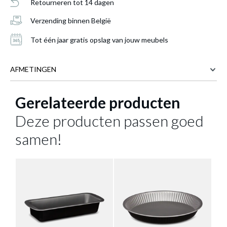
Retourneren tot 14 dagen
Verzending binnen België
Tot één jaar gratis opslag van jouw meubels
AFMETINGEN
Gerelateerde producten
12 cm
BREEDTE
12 cm
Set 4 Bakvorm BAKERY Tartelet Met. 12 cm
DIEPTE
Deze producten passen goed
is toegevoegd aan je winkelmandje
2 cm
HOOGTE
samen!
Meer afmetingen