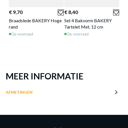
DEEGROL BAKERY HOUT
€ 9,70
€ 8,40
€ 1
Productnummer: Y14450017306
Braadslede BAKERY Hoge
Set 4 Bakvorm BAKERY
Spr
€ 6,20
rand
Tartelet Met. 12 cm
24 
Op voorraad
Op voorraad
Op 
Prijs per stuk, incl. btw en excl. verzendkosten
of verder winkelen
GA NAAR WINKELMANDJE
MEER INFORMATIE
AFMETINGEN