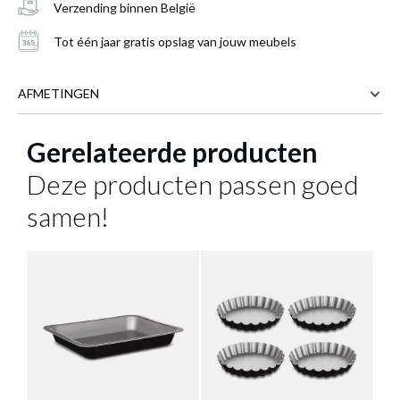
Verzending binnen België
Tot één jaar gratis opslag van jouw meubels
AFMETINGEN
Gerelateerde producten
47 cm
BREEDTE
6 cm
DIEPTE
Deze producten passen goed
6 cm
HOOGTE
Deegrol BAKERY Hout
is toegevoegd aan je
samen!
winkelmandje
Meer afmetingen