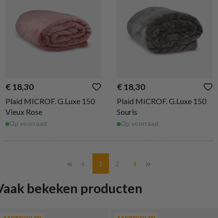
€ 18,30
€ 18,30
Plaid MICROF. G.Luxe 150
Plaid MICROF. G.Luxe 150
Vieux Rose
Souris
Op voorraad
Op voorraad
Pagina
Pagina
1
2
Vaak bekeken producten
AANBEVOLEN
AANBEVOLEN