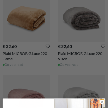
€ 32,60
€ 32,60
Plaid MICROF. G.Luxe 220
Plaid MICROF. G.Luxe 220
Camel
Vison
Op voorraad
Op voorraad