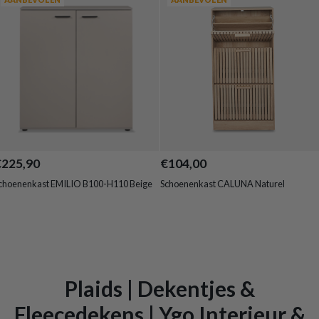
€225,90
€104,00
choenenkast EMILIO B100-H110 Beige
Schoenenkast CALUNA Naturel
Plaids | Dekentjes &
Fleecedekens | Ygo Interieur &