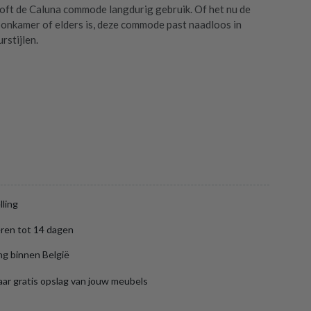
ooft de Caluna commode langdurig gebruik. Of het nu de
onkamer of elders is, deze commode past naadloos in
urstijlen.
lling
ren tot 14 dagen
ng binnen België
aar gratis opslag van jouw meubels