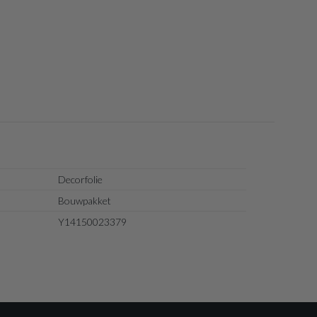
Decorfolie
Bouwpakket
Y14150023379