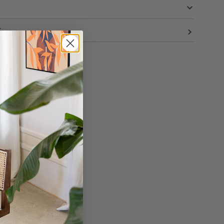
S
40 cm
30 cm
160 cm
27.9 kg
en
40