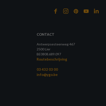
CONTACT
Antwerpsesteenweg 467
2500 Lier
BE0808.689.097
Routebeschrijving
03 432 03 00
info@ygo.be