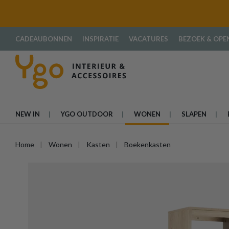
oekopdracht
Ga naar de hoofdnavigatie
CADEAUBONNEN
INSPIRATIE
VACATURES
BEZOEK & OPE
NEW IN
YGO OUTDOOR
WONEN
SLAPEN
Home
Wonen
Kasten
Boekenkasten