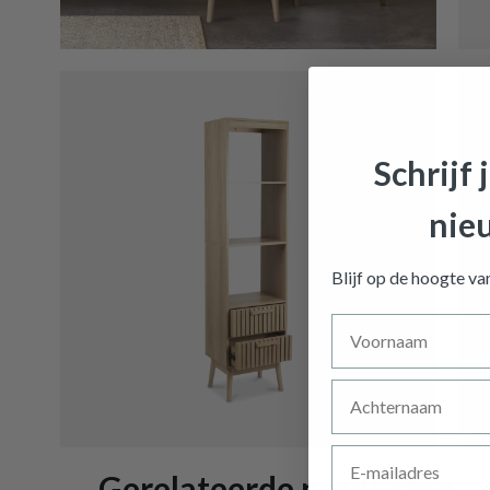
Schrijf 
nie
Bibliot
Blijf op de hoogte v
Voornaam
Achternaam
E-mailadres
Gerelateerde producten