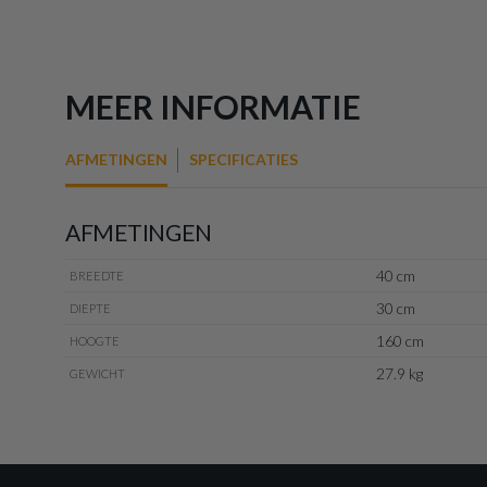
MEER INFORMATIE
AFMETINGEN
SPECIFICATIES
AFMETINGEN
40 cm
BREEDTE
30 cm
DIEPTE
160 cm
HOOGTE
27.9 kg
GEWICHT