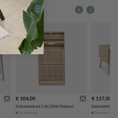
€ 104,00
€ 117,00
Schoenenkast CALUNA Naturel
Salontafel C
Op voorraad
Op voorraad