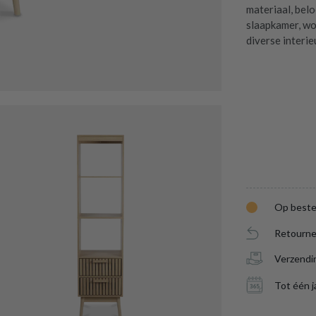
materiaal, bel
slaapkamer, wo
diverse interie
Op beste
Retourne
Verzendi
Tot één j