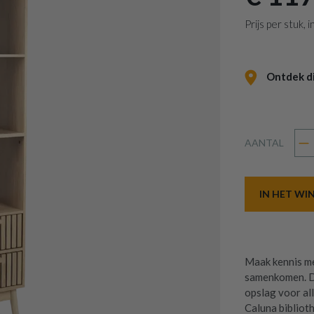
Prijs per stuk,
Ontdek dit
AANTAL
IN HET W
Maak kennis me
samenkomen. De
opslag voor all
Caluna bibliot