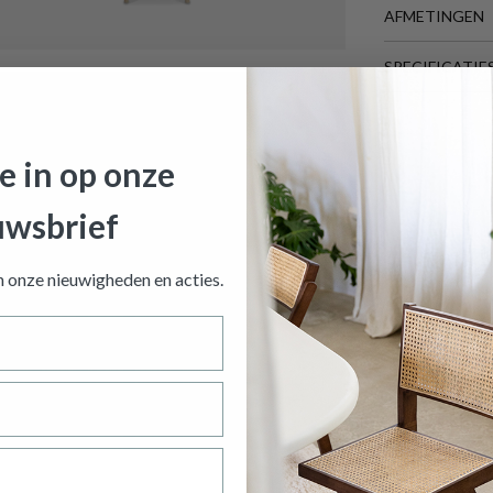
AFMETINGEN
SPECIFICATIE
BREEDTE
DIEPTE
HOOGTE
je in op onze
GEWICHT
uwsbrief
Meer afmeting
heek CALUNA Naturel B40
is toegevoegd aan je winkelmandje
an onze nieuwigheden en
acties.
BIBLIOTHEEK CALUNA NATUREL B
Productnummer: Y14150023379
€ 117,00
Prijs per stuk, incl. btw en excl. verzendkosten