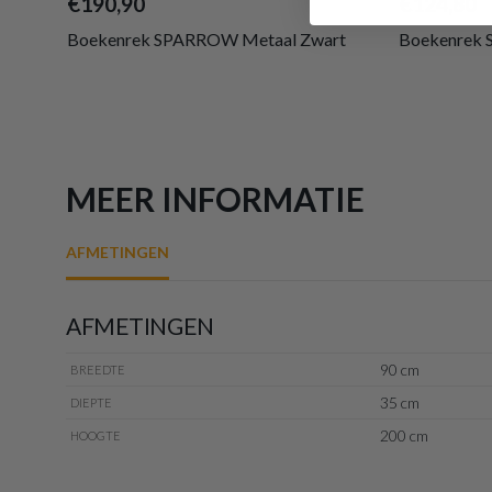
€190,90
€124,80
Boekenrek SPARROW Metaal Zwart
Boekenrek
MEER INFORMATIE
AFMETINGEN
AFMETINGEN
90 cm
BREEDTE
35 cm
DIEPTE
200 cm
HOOGTE