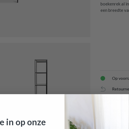
boekenrek al in
een breedte v
Op voorr
Retourne
Verzendi
Tot één j
je in op onze
AFMETINGEN