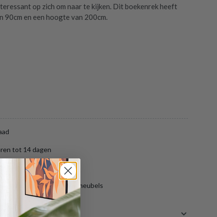
teressant op zich om naar te kijken. Dit boekenrek heeft
an 90cm en een hoogte van 200cm.
aad
ren tot 14 dagen
ng binnen België
aar gratis opslag van jouw meubels