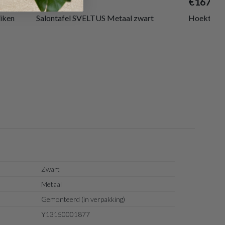
€280,80
€167,40
iken
Salontafel SVELTUS Metaal zwart
Hoektafel
Zwart
Metaal
Gemonteerd (in verpakking)
Y13150001877