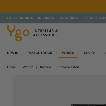
oekopdracht
Ga naar de hoofdnavigatie
CADEAUBONNEN
INSPIRATIE
VACATURES
BEZOEK & OPE
NEW IN
YGO OUTDOOR
WONEN
SLAPEN
Home
Wonen
Kasten
Boekenkasten