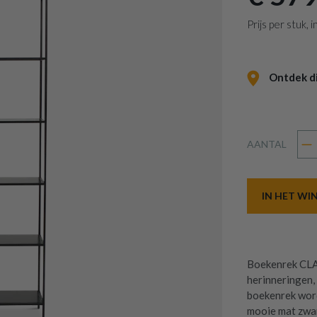
Prijs per stuk,
Ontdek dit
AANTAL
IN HET W
Boekenrek CLAV
herinneringen, 
boekenrek word
mooie mat zwar