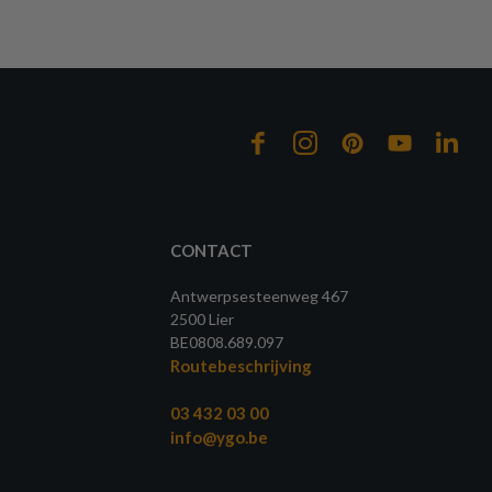
CONTACT
Antwerpsesteenweg 467
2500 Lier
BE0808.689.097
Routebeschrijving
03 432 03 00
info@ygo.be