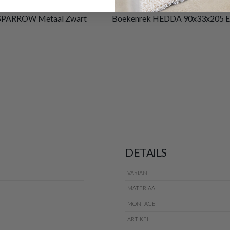
€675,00
 SPARROW Metaal Zwart
Boekenrek HEDDA 90x33x205 E
DETAILS
VARIANT
MATERIAAL
MONTAGE
ARTIKEL