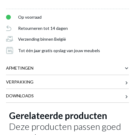
Op voorraad
Retourneren tot 14 dagen
Verzending binnen België
Tot één jaar gratis opslag van jouw meubels
AFMETINGEN
VERPAKKING
79.5 cm
BREEDTE
30 cm
DIEPTE
DOWNLOADS
86 cm
HOOGTE
Boekenrek SPARROW Metaal Zwart
is
Gerelateerde producten
11.6 kg
GEWICHT
toegevoegd aan je winkelmandje
Meer afmetingen
Deze producten passen goed