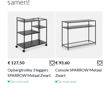
samen!
BOEKENREK SPARROW METAAL
ZWART
Productnummer: Y15150036805
€ 124,80
€ 127,50
€ 93,60
€ 1
Opbergtrolley 3 leggers
Console SPARROW Metaal
Boe
Prijs per stuk, incl. btw en excl. verzendkosten
SPARROW Metaal Zwart
Zwart
Met
Op voorraad
Op voorraad
Op 
of verder winkelen
GA NAAR WINKELMANDJE