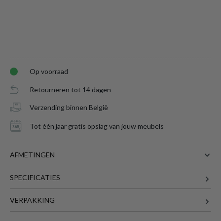
Op voorraad
Retourneren tot 14 dagen
Verzending binnen België
Tot één jaar gratis opslag van jouw meubels
AFMETINGEN
SPECIFICATIES
77 cm
BREEDTE
Boekenrek BOKSKAP Wild Assym. Oak B77
35 cm
DIEPTE
VERPAKKING
is toegevoegd aan je winkelmandje
185 cm
HOOGTE