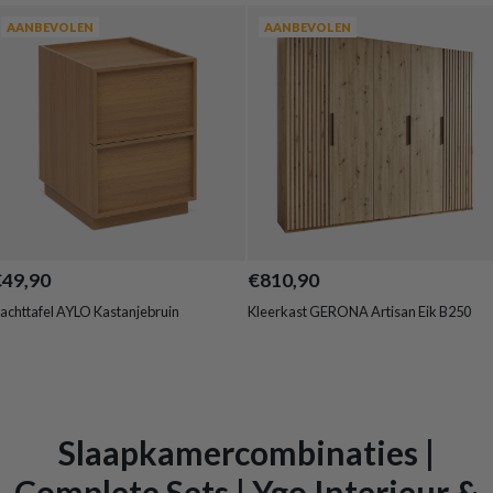
AANBEVOLEN
AANBEVOLEN
€49,90
€810,90
achttafel AYLO Kastanjebruin
Kleerkast GERONA Artisan Eik B250
Slaapkamercombinaties |
Complete Sets | Ygo Interieur &