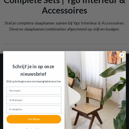
Accessoires
Stel je complete slaapkamer samen bij Ygo Interieur & Accessoires.
Diverse slaapkamercombinaties afgestemd op stijl en budget.
Schrijf je in op onze
nieuwsbrief
Blijf op de hoogte van onze nieuwigheden en
acties.
Voornaam
Achternaam
E-mailadres
OVER YGO
Inschrijven
Cadeaubonnen