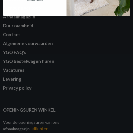
Venster sluiten
Dienst na verkoop
Afhaalmagazijn
Duurzaamheid
Contact
Algemene voorwaarden
YGO FAQ's
YGO bestelwagen huren
Vacatures
Levering
Privacy policy
OPENINGSUREN WINKEL
Voor de openingsuren van ons
klik hier
afhaalmagazijn,