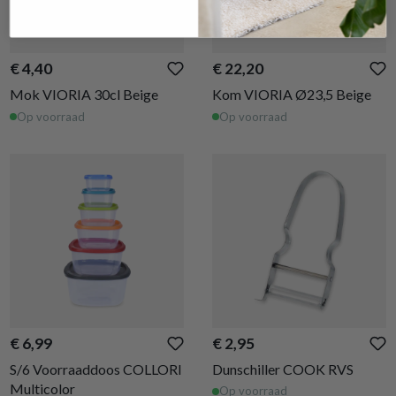
€ 4,40
€ 22,20
Mok VIORIA 30cl Beige
Kom VIORIA Ø23,5 Beige
Op voorraad
Op voorraad
€ 6,99
€ 2,95
S/6 Voorraaddoos COLLORI
Dunschiller COOK RVS
Multicolor
Op voorraad