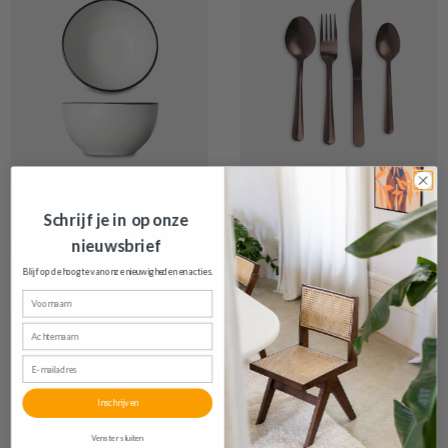
€ 5,30
€ 9,20
Schrijf je in op onze
Kommetje SPECKLE White
Bestek HARMY 16Del.
Brons
nieuwsbrief
Op voorraad
Op voorraad
Blijf op de hoogte van onze nieuwigheden en
acties.
Voornaam
Achternaam
E-mailadres
Inschrijven
Venster sluiten