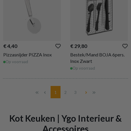
€ 4,40
€ 29,80
Pizzasnijder PIZZA Inox
Bestek/Mand BOJA 6pers.
Inox Zwart
Op voorraad
Op voorraad
Pagina
Pagina
Pagina
1
2
3
Kot Keuken | Ygo Interieur &
Accessoires