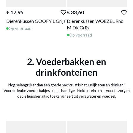
€ 17,95
€ 33,60
€ 
Dierenkussen GOOFY L Grijs
Dierenkussen WOEZEL Rnd
Ho
M Dk.Grijs
BO
Op voorraad
Op voorraad
O
2. Voederbakken en
drinkfonteinen
Nog belangrijker dan een goede nachtrust is natuurlijk eten en drinken!
Voorzie leuke voederbakjes of een handige drinkfontein om ervoor te zorgen
dat je huisdier altijd toegang heeft tot vers water en voedsel.