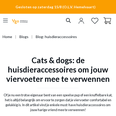
hoofdinhoud
Gesloten op zaterdag 15/8 (O.L.V. Hemelvaart)
Home
Blogs
Blog: huisdieraccessoires
Cats & dogs: de
huisdieraccessoires om jouw
viervoeter mee te verwennen
Of je nu een trotse eigenaar bent van een speelse pup of een knuffelbare kat,
het is altijd belangrijk om ervoor te zorgen dat je viervoeter comfortabel en
gelukkig is. In dit artikel vind je enkele must-have huisdieraccessoires om
jouw harige vriend mee te verwennen!