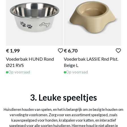
€ 1,99
€ 6,70
€ 
Voederbak HUND Rond
Voederbak LASSIE Rnd Plst.
Vo
Ø21 RVS
Beige L
Wi
Op voorraad
Op voorraad
O
3. Leuke speeltjes
Huisdieren houden van spelen, en het is belangrijk om ze bezig te houden om
verveling te voorkomen. Zorg voor een assortiment speelgoed, zoals
kauwspeelgoed voor honden, krabpalen voor katten, en interactief
speelgoed voor alle soorten huisdieren. Hiermee houd je niet alleen je