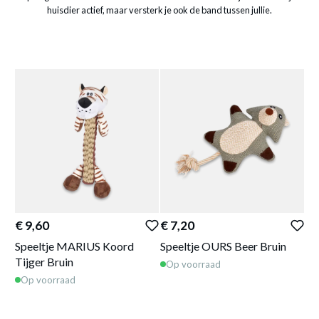
huisdier actief, maar versterk je ook de band tussen jullie.
€ 9,60
€ 7,20
€ 
Speeltje MARIUS Koord
Speeltje OURS Beer Bruin
Sp
Tijger Bruin
Ro
Op voorraad
Op voorraad
O