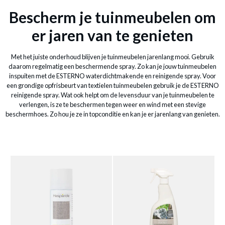
Bescherm je tuinmeubelen om
er jaren van te genieten
Met het juiste onderhoud blijven je tuinmeubelen jarenlang mooi. Gebruik
daarom regelmatig een beschermende spray. Zo kan je jouw tuinmeubelen
inspuiten met de ESTERNO waterdichtmakende en reinigende spray. Voor
een grondige opfrisbeurt van textielen tuinmeubelen gebruik je de ESTERNO
reinigende spray. Wat ook helpt om de levensduur van je tuinmeubelen te
Schrijf je in op onze
verlengen, is ze te beschermen tegen weer en wind met een stevige
nieuwsbrief
beschermhoes. Zo hou je ze in topconditie en kan je er jarenlang van genieten.
Blijf op de hoogte van onze nieuwigheden en
acties.
Voornaam
Achternaam
E-mailadres
Inschrijven
Venster sluiten