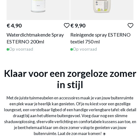
€ 4,90
€ 9,90
€ 
Waterdichtmakende Spray
Reinigende spray ESTERNO
Co
ESTERNO 200ml
textiel 750 ml
Zw
Op voorraad
Op voorraad
O
Klaar voor een zorgeloze zomer
in stijl
Met de juiste tuinmeubelen en accessoires maak je van jouw buitenruimte
een plek waar je heerlijk kan genieten. Of je nu kiest voor een gezellige
loungeset, een verstelbaar ligbed of een handige verlengbare tafel: elk detail
draagt bij aan het ultieme buitengevoel. Voeg daar nog een slimme
shaduwoplossing, sfeervolle verlichting en comfortabele kussens aan toe, en
je bent helemaal klaar om deze zomer volop te genieten van jouw
buitenruimte. Laat de zon maar komen! ☀️