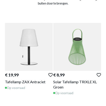
buiten door te brengen.
€ 19,99
€ 8,99
€ 
Tafellamp ZAX Antraciet
Solar Tafellamp TRIXLE XL
Ro
Groen
Te
Op voorraad
Op voorraad
O