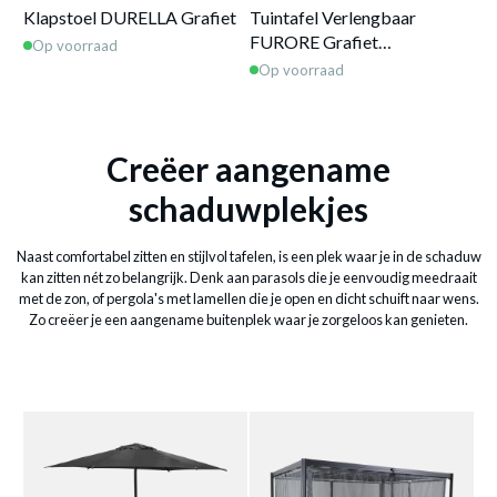
Klapstoel DURELLA Grafiet
Tuintafel Verlengbaar
Ar
FURORE Grafiet
Be
Op voorraad
214/274x110
Op voorraad
O
Creëer aangename
schaduwplekjes
Naast comfortabel zitten en stijlvol tafelen, is een plek waar je in de schaduw
kan zitten nét zo belangrijk. Denk aan parasols die je eenvoudig meedraait
met de zon, of pergola's met lamellen die je open en dicht schuift naar wens.
Zo creëer je een aangename buitenplek waar je zorgeloos kan genieten.