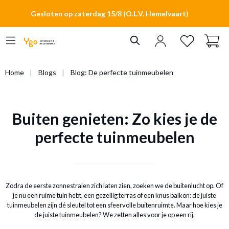
hoofdinhoud
Gesloten op zaterdag 15/8 (O.L.V. Hemelvaart)
Home
Blogs
Blog: De perfecte tuinmeubelen
Buiten genieten: Zo kies je de
perfecte tuinmeubelen
Zodra de eerste zonnestralen zich laten zien, zoeken we de buitenlucht op. Of
je nu een ruime tuin hebt, een gezellig terras of een knus balkon: de juiste
tuinmeubelen zijn dé sleutel tot een sfeervolle buitenruimte. Maar hoe kies je
de juiste tuinmeubelen? We zetten alles voor je op een rij.