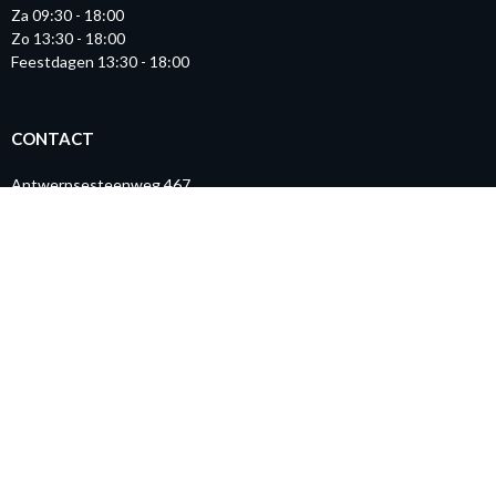
Za 09:30 - 18:00
Zo 13:30 - 18:00
Feestdagen 13:30 - 18:00
CONTACT
Antwerpsesteenweg 467
2500 Lier
BE0808.689.097
Routebeschrijving
03 432 03 00
info@ygo.be
© Copyright YGO 2026. All rights reserved.
Algemene voorwaarden
|
Privacybeleid