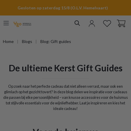
hoofdinhoud
Gesloten op zaterdag 15/8 (O.L.V. Hemelvaart)
Home
Blogs
Blog: Gift guides
De ultieme Kerst Gift Guides
Op zoek naar het perfecte cadeau dat niet alleen verrast, maar ook een
glimlach op het gezicht tovert? In deze blog delen we inspiratie voor cadeaus
die passen bij elke persoonlijkheid – van knusse accessoires voor de huismus
tot stijlvolle essentials voor de wijnliefhebber. Laat je inspireren en kies het
ideale cadeau!