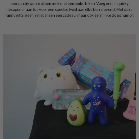
een catchy quote of een mok met een leuke tekst? Voeg er een quirky
flesopener aan toe voor een speelse twist aan elke borrelavond. Met deze
'funny gifts' geef je niet alleen een cadeau, maar ook een flinke dosis humor!