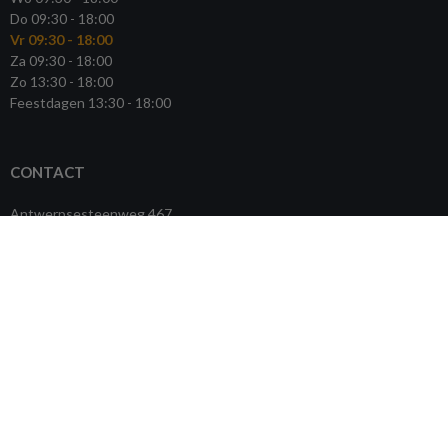
Do 09:30 - 18:00
Vr 09:30 - 18:00
Za 09:30 - 18:00
Zo 13:30 - 18:00
Feestdagen 13:30 - 18:00
CONTACT
Antwerpsesteenweg 467
2500 Lier
BE0808.689.097
Routebeschrijving
03 432 03 00
info@ygo.be
© Copyright YGO 2026. All rights reserved.
Algemene voorwaarden
|
Privacybeleid