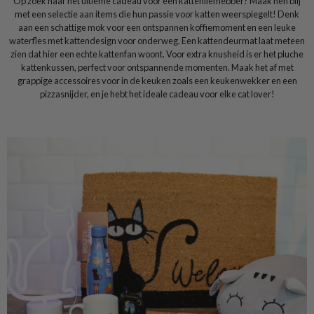
Op zoek naar het ultieme cadeau voor een kattenliefhebber? Maak hen blij
met een selectie aan items die hun passie voor katten weerspiegelt! Denk
aan een schattige mok voor een ontspannen koffiemoment en een leuke
waterfles met kattendesign voor onderweg. Een kattendeurmat laat meteen
zien dat hier een echte kattenfan woont. Voor extra knusheid is er het pluche
kattenkussen, perfect voor ontspannende momenten. Maak het af met
grappige accessoires voor in de keuken zoals een keukenwekker en een
pizzasnijder, en je hebt het ideale cadeau voor elke cat lover!