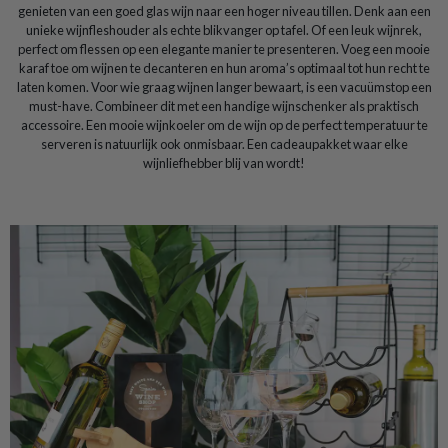
genieten van een goed glas wijn naar een hoger niveau tillen. Denk aan een
unieke wijnfleshouder als echte blikvanger op tafel. Of een leuk wijnrek,
perfect om flessen op een elegante manier te presenteren. Voeg een mooie
karaf toe om wijnen te decanteren en hun aroma’s optimaal tot hun recht te
laten komen. Voor wie graag wijnen langer bewaart, is een vacuümstop een
must-have. Combineer dit met een handige wijnschenker als praktisch
accessoire. Een mooie wijnkoeler om de wijn op de perfect temperatuur te
serveren is natuurlijk ook onmisbaar. Een cadeaupakket waar elke
wijnliefhebber blij van wordt!