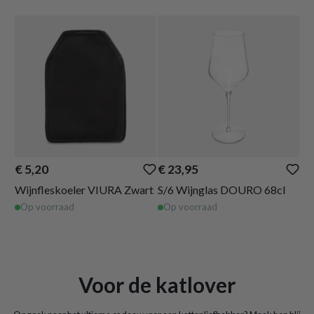
€ 5,20
€ 23,95
€ 
Wijnfleskoeler VIURA Zwart
S/6 Wijnglas DOURO 68cl
Ku
Op voorraad
Op voorraad
O
Voor de katlover