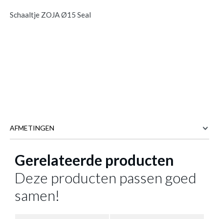
Schaaltje ZOJA Ø15 Seal
AFMETINGEN
Gerelateerde producten
15 cm
BREEDTE
15 cm
DIEPTE
Deze producten passen goed
7.3 cm
HOOGTE
samen!
Meer afmetingen