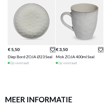
Schaaltje ZOJA Ø15 Seal
is toegevoegd aan
je winkelmandje
€ 5,50
€ 3,50
Diep Bord ZOJA Ø23 Seal
Mok ZOJA 400ml Seal
Op voorraad
Op voorraad
SCHAALTJE ZOJA Ø15 SEAL
Productnummer: Y16450008708
€ 4,20
MEER INFORMATIE
Prijs per stuk, incl. btw en excl. verzendkosten