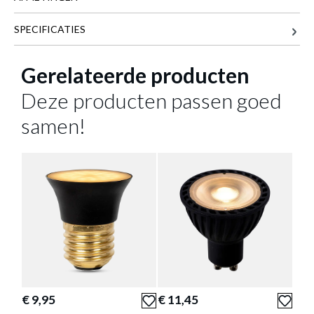
SPECIFICATIES
3.2 cm
BREEDTE
3.2 cm
DIEPTE
Gerelateerde producten
20 cm
HOOGTE
Deze producten passen goed
Meer afmetingen
samen!
LED-lamp BULB Grijs
is toegevoegd aan je
winkelmandje
€ 9,95
€ 11,45
€ 2