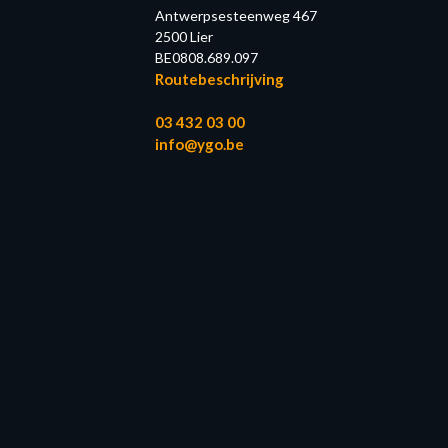
Antwerpsesteenweg 467
2500 Lier
BE0808.689.097
Routebeschrijving
03 432 03 00
info@ygo.be