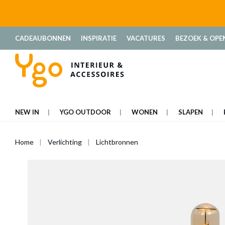
oekopdracht
Ga naar de hoofdnavigatie
CADEAUBONNEN
INSPIRATIE
VACATURES
BEZOEK & OPE
NEW IN
YGO OUTDOOR
WONEN
SLAPEN
Home
Verlichting
Lichtbronnen