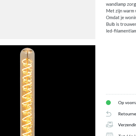
wandlamp zorgt
Met zijn warm w
Omdat je wonin
Bulb is trouwe
led-filamentla
Op voorr
Retourne
Verzendi