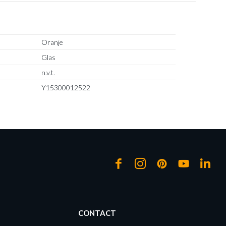
Oranje
Glas
n.v.t.
Y15300012522
CONTACT