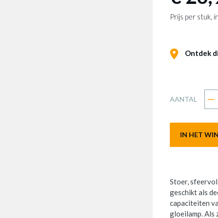
Prijs per stuk,
Ontdek dit
AANTAL
IN HET W
Stoer, sfeervol
geschikt als d
capaciteiten v
gloeilamp. Als 