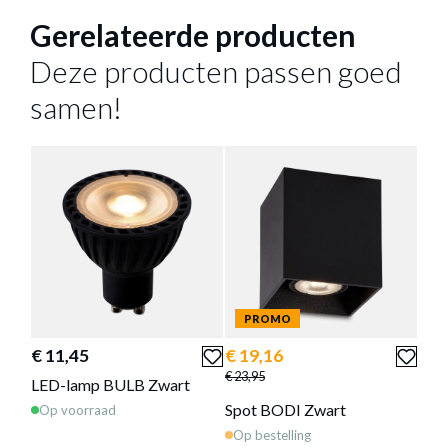
SPOT BODI ZWART
Gerelateerde producten
Meer afmetingen
Productnummer: Y15300002322
Deze producten passen goed
€ 34,36
€ 42,95
samen!
Prijs per stuk, incl. btw en excl. verzendkosten
of verder winkelen
GA NAAR WINKELMANDJE
Deze producten passen goed
samen!
PROMO
P
€ 11,45
€ 19,16
€ 1
€ 23,95
€ 23,
LED-lamp BULB Zwart
Spot BODI Zwart
Spo
Op voorraad
Op bestelling
Op 