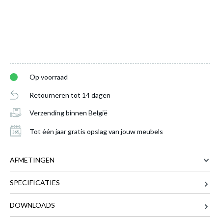
Op voorraad
Retourneren tot 14 dagen
Spot BODI Zwart
is toegevoegd aan je
Verzending binnen België
winkelmandje
Tot één jaar gratis opslag van jouw meubels
AFMETINGEN
SPECIFICATIES
16.5 cm
BREEDTE
8 cm
DIEPTE
DOWNLOADS
9.5 cm
HOOGTE