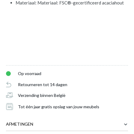
Materiaal: Materiaal: FSC®-gecertificeerd acaciahout
Serveerwagen PRIMITIVO Afneembaar
Dienblad Acacia
is toegevoegd aan je
winkelmandje
Op voorraad
Retourneren tot 14 dagen
Verzending binnen België
Tot één jaar gratis opslag van jouw meubels
AFMETINGEN
SERVEERWAGEN PRIMITIVO