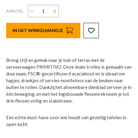
AANTAL
IN HET WINKELMANDJE
Breng stijl en gemak naar je tuin of terras met de
serveerwagen PRIMITIVO. Deze leuke trolley is gemaakt van
duurzaam, FSC®-gecertificeerd acaciahout en is ideaal om
hapjes, drankjes of servies moeiteloos van de keuken naar
buiten te rollen. Dankzij het afneembare dienblad serveer je in
één beweging, en met het ingebouwde flessenrek neem je tot
drie flessen veilig en stabiel mee.
Een echte must-have voor wie houdt van gezellig tafelen in
open lucht.