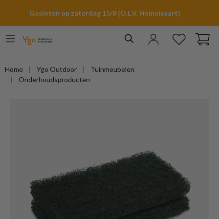
hoofdinhoud
Gesloten op zaterdag 15/8 (O.L.V. Hemelvaart)
Home
Ygo Outdoor
Tuinmeubelen
Onderhoudsproducten