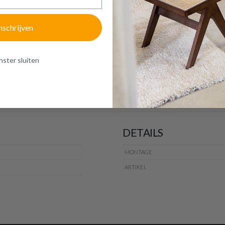
of verder winkelen
GA NAAR WINKELMANDJE
nschrijven
ster sluiten
DETAILS
MONTAGE
ARTIKEL