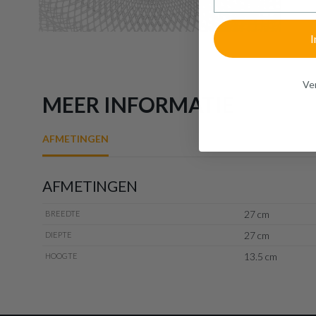
I
Ven
MEER INFORMATIE
AFMETINGEN
AFMETINGEN
27 cm
BREEDTE
27 cm
DIEPTE
13.5 cm
HOOGTE