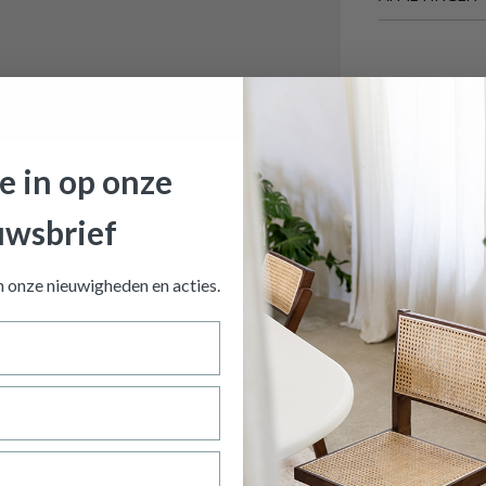
BREEDTE
DIEPTE
HOOGTE
Meer afmeting
je in op onze
uwsbrief
haal MESH Wit
is toegevoegd aan je winkelmandje
an onze nieuwigheden en
acties.
FRUITSCHAAL MESH WIT
Productnummer: Y14450007306
€ 9,30
Prijs per stuk, incl. btw en excl. verzendkosten