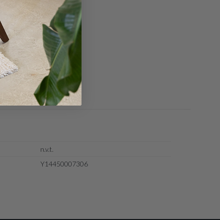
n.v.t.
Y14450007306