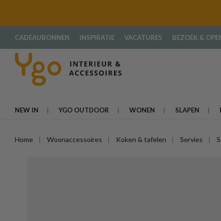
oekopdracht
Ga naar de hoofdnavigatie
CADEAUBONNEN
INSPIRATIE
VACATURES
BEZOEK & OPE
NEW IN
YGO OUTDOOR
WONEN
SLAPEN
Home
Woonaccessoires
Koken & tafelen
Servies
S