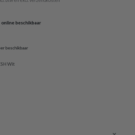
 incl. btw en excl. verzendkosten
 online beschikbaar
eer beschikbaar
ESH Wit