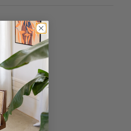
27 cm
27 cm
13.5 cm
en