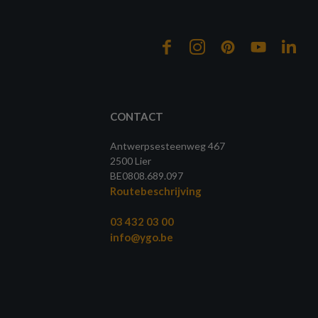
CONTACT
Antwerpsesteenweg 467
2500 Lier
BE0808.689.097
Routebeschrijving
03 432 03 00
info@ygo.be