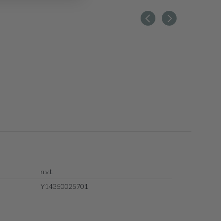
n.v.t.
Y14350025701