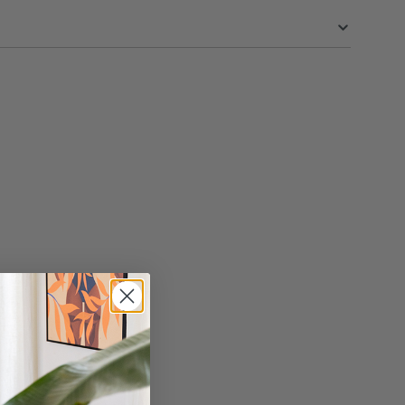
40 cm
60 cm
en