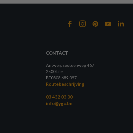
CONTACT
Antwerpsesteenweg 467
2500 Lier
BE0808.689.097
Routebeschrijving
03 432 03 00
info@ygo.be