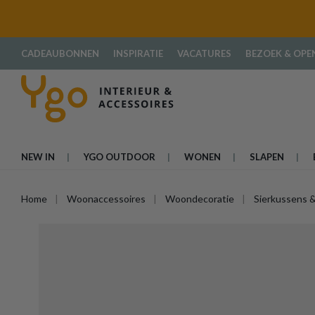
oekopdracht
Ga naar de hoofdnavigatie
CADEAUBONNEN
INSPIRATIE
VACATURES
BEZOEK & OPE
NEW IN
YGO OUTDOOR
WONEN
SLAPEN
Home
Woonaccessoires
Woondecoratie
Sierkussens &