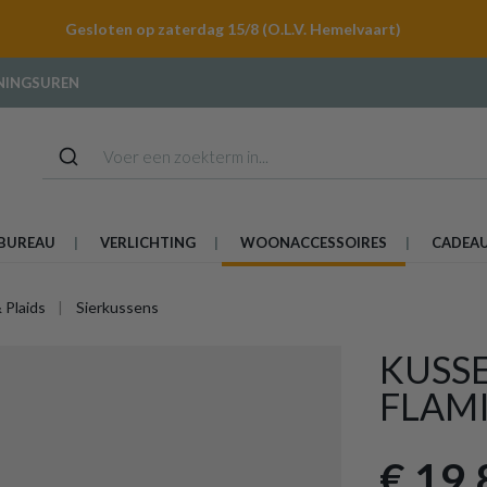
Gesloten op zaterdag 15/8 (O.L.V. Hemelvaart)
NINGSUREN
BUREAU
VERLICHTING
WOONACCESSOIRES
CADEA
 Plaids
Sierkussens
KUSS
FLAM
€ 19,