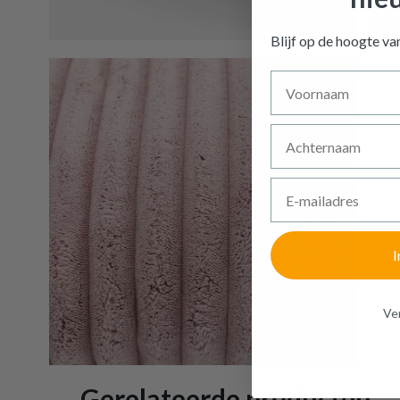
Kussen 
Blijf op de hoogte v
Voornaam
Achternaam
E-mailadres
I
Ven
Gerelateerde producten