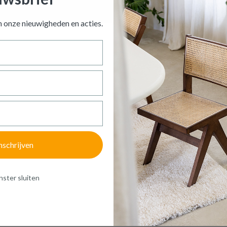
AMBIENCE 40 Flamingo
is toegevoegd aan je winkelmandje
an onze nieuwigheden en
acties.
KUSSEN AMBIENCE 40 FLAMINGO
Productnummer: Y14350025701
€ 19,80
Prijs per stuk, incl. btw en excl. verzendkosten
of verder winkelen
GA NAAR WINKELMANDJE
nschrijven
ster sluiten