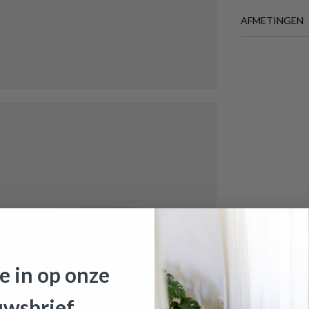
AFMETINGEN
BREEDTE
HOOGTE
Meer afmeting
je in op onze
uwsbrief