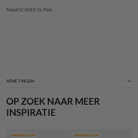
Mand SCANDI 5L Pink
AFMETINGEN
OP ZOEK NAAR MEER
27 cm
BREEDTE
19 cm
DIEPTE
INSPIRATIE
14 cm
HOOGTE
Meer afmetingen
AANBEVOLEN
AANBEVOLEN