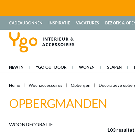
oekopdracht
Ga naar de hoofdnavigatie
CADEAUBONNEN
INSPIRATIE
VACATURES
BEZOEK & OPE
NEW IN
YGO OUTDOOR
WONEN
SLAPEN
Home
Woonaccessoires
Opbergen
Decoratieve opber
OPBERGMANDEN
WOONDECORATIE
103 resulta