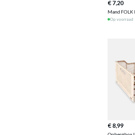
€ 7,20
Mand FOLK R
Op voorraad
€ 8,99
Opbergbox L