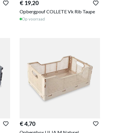
€ 19,20
Opbergpouf COLLETE Vk Rib Taupe
Op voorraad
€ 4,70
Opbergbox LILJA M Naturel