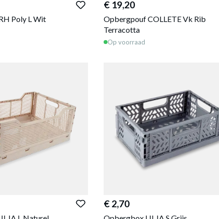
€ 19,20
H Poly L Wit
Opbergpouf COLLETE Vk Rib
Terracotta
Op voorraad
€ 2,70
ILJA L Naturel
Opbergbox LILJA S Grijs