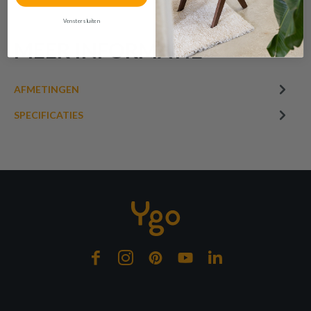
€ 323,20
Venster sluiten
Prijs per stuk, incl. btw en excl. verzendkosten
MEER INFORMATIE
of verder winkelen
GA NAAR WINKELMANDJE
AFMETINGEN
SPECIFICATIES