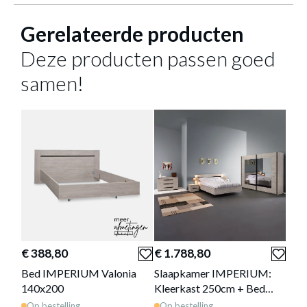
67 cm
DIEPTE
Gerelateerde producten
216 cm
HOOGTE
Deze producten passen goed
336 kg
GEWICHT
samen!
Meer afmetingen
KLEERKAST IMPERIUM VALONIA B250
Productnummer: Y10200066413
€ 822,40
Prijs per stuk, incl. btw en excl. verzendkosten
€ 388,80
€ 1.788,80
€ 1
of verder winkelen
GA NAAR WINKELMANDJE
Bed IMPERIUM Valonia
Slaapkamer IMPERIUM:
Sla
140x200
Kleerkast 250cm + Bed
Kle
180x200 + Commode + 2x
160
Op bestelling
Op bestelling
Op 