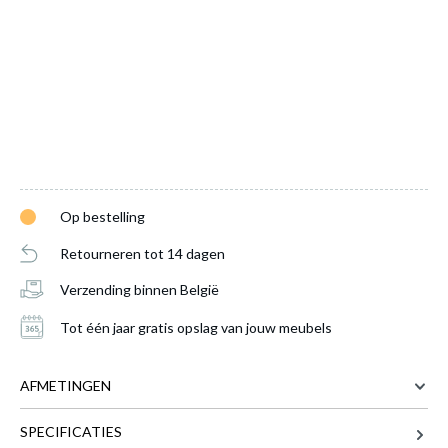
Op bestelling
Retourneren tot 14 dagen
Verzending binnen België
Tot één jaar gratis opslag van jouw meubels
AFMETINGEN
Kleerkast IMPERIUM Valonia B250
is
SPECIFICATIES
toegevoegd aan je winkelmandje
250 cm
BREEDTE