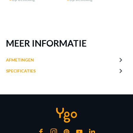
Nachttafels
Nac
MEER INFORMATIE
AFMETINGEN
SPECIFICATIES