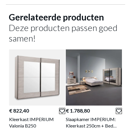
Gerelateerde producten
Meer afmetingen
Deze producten passen goed
samen!
SLAAPKAMER IMPERIUM: KLEERKAST
250CM + BED 160X200 + COMMODE +
2X NACHTTAFELS
Productnummer: Y10150106713
€ 1.732,80
Prijs per stuk, incl. btw en excl. verzendkosten
€ 822,40
€ 1.788,80
€ 3
of verder winkelen
GA NAAR WINKELMANDJE
Kleerkast IMPERIUM
Slaapkamer IMPERIUM:
Bed
Valonia B250
Kleerkast 250cm + Bed
140