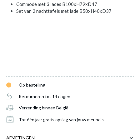
Commode met 3 lades B100xH79xD47
Set van 2 nachttafels met lade B50xH40xD37
Op bestelling
Retourneren tot 14 dagen
Verzending binnen België
Slaapkamer IMPERIUM: Kleerkast 250cm +
Bed 160x200 + Commode + 2x Nachttafels
is
Tot één jaar gratis opslag van jouw meubels
toegevoegd aan je winkelmandje
AFMETINGEN