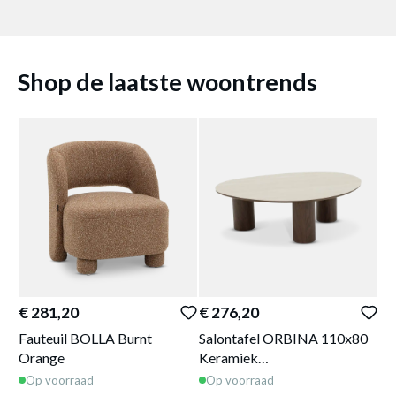
Shop de laatste woontrends
€ 281,20
€ 276,20
€ 
Fauteuil BOLLA Burnt
Salontafel ORBINA 110x80
Ta
Orange
Keramiek
Do
Travertijn/Walnoot
Op voorraad
Op voorraad
O