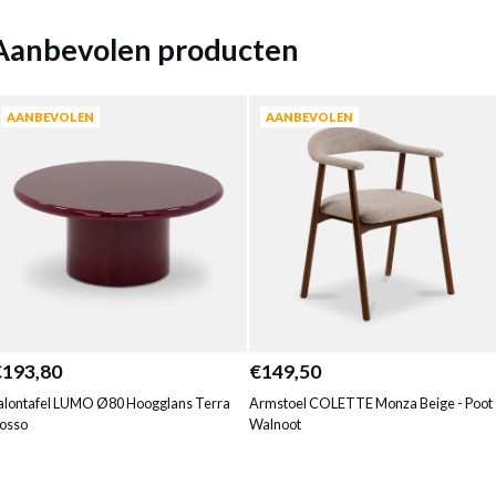
Aanbevolen producten
AANBEVOLEN
AANBEVOLEN
€193,80
€149,50
alontafel LUMO Ø80 Hoogglans Terra
Armstoel COLETTE Monza Beige - Poot
osso
Walnoot