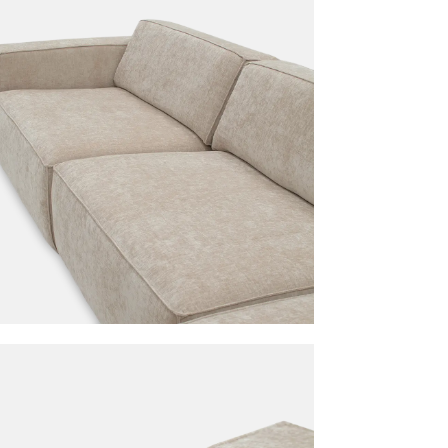
on ALMERIA Longchair Rechts Eddy-2 B324
is toegevoegd aan
e
HOEKSALON ALMERIA LONGCHAIR
EDDY-2 B324
Productnummer: Y13100029389
€ 1.471,30
Prijs per stuk, incl. btw en excl. verzendkosten
of verder winkelen
GA NAAR WINKELMANDJE