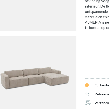
bekleding voeg
interieur. De f
ontspannende l
materialen en h
ALMERIA is per
te boeten op c
Op beste
Retourne
Verzendi