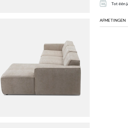
Tot één j
AFMETINGEN
BREEDTE
DIEPTE
LENGTE
HOOGTE
Meer afmeting