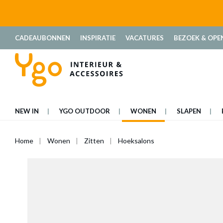
oekopdracht
Ga naar de hoofdnavigatie
CADEAUBONNEN
INSPIRATIE
VACATURES
BEZOEK & OPE
NEW IN
YGO OUTDOOR
WONEN
SLAPEN
Home
Wonen
Zitten
Hoeksalons