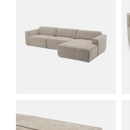
Hoeksal
winkelmandj