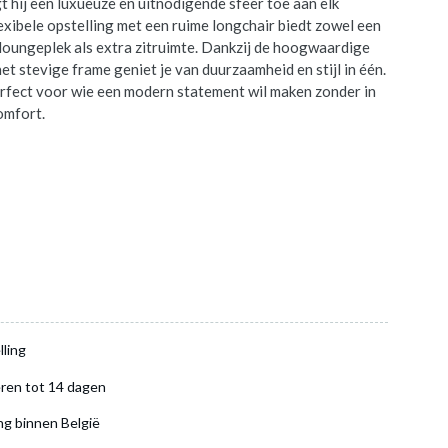
t hij een luxueuze en uitnodigende sfeer toe aan elk
lexibele opstelling met een ruime longchair biedt zowel een
oungeplek als extra zitruimte. Dankzij de hoogwaardige
et stevige frame geniet je van duurzaamheid en stijl in één.
fect voor wie een modern statement wil maken zonder in
omfort.
lling
ren tot 14 dagen
ng binnen België