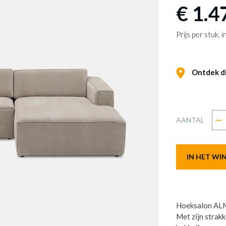
€ 1.4
Prijs per stuk,
Ontdek dit
AANTAL
IN HET W
Hoeksalon ALME
Met zijn strakk