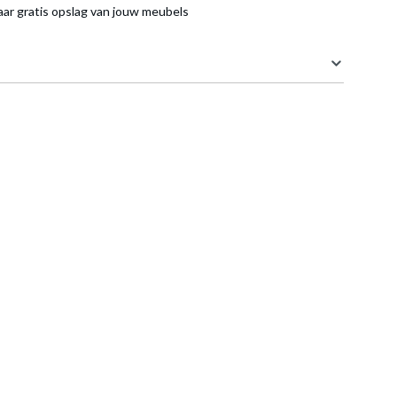
aar gratis opslag van jouw meubels
324 cm
98 cm
164 cm
72 cm
en