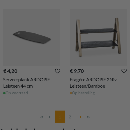
€ 4,20
€ 9,70
Serveerplank ARDOISE
Etagère ARDOISE 2Niv.
Leisteen 44 cm
Leisteen/Bamboe
Op voorraad
Op bestelling
Pagina
Pagina
1
2