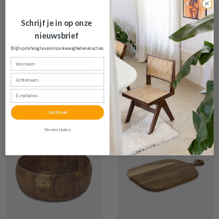
Schrijf je in op onze
nieuwsbrief
Blijf op de hoogte van onze nieuwigheden en
acties.
Voornaam
€ 11,80
€ 5,40
Achternaam
Tapasbord TAUPIRA Rond
Saladier EMPILABLE 20cm
E-mailadres
Taupe
Op voorraad
Op voorraad
Inschrijven
Venster sluiten