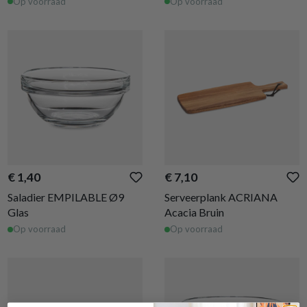
Op voorraad
Op voorraad
€ 1,40
€ 7,10
Saladier EMPILABLE Ø9
Serveerplank ACRIANA
Glas
Acacia Bruin
Op voorraad
Op voorraad