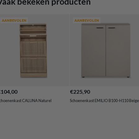
Vaak bekeken producten
AANBEVOLEN
AANBEVOLEN
€104,00
€225,90
choenenkast CALUNA Naturel
Schoenenkast EMILIO B100-H110 Beige