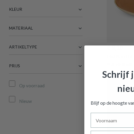
KLEUR
MATERIAAL
ARTIKELTYPE
€ 8,10
Plat Bord D
Op voorraad
PRIJS
Schrijf 
Op voorraad
nie
Nieuw
Blijf op de hoogte v
Voornaam
Achternaam