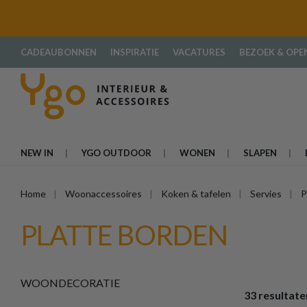
oekopdracht
Ga naar de hoofdnavigatie
CADEAUBONNEN
INSPIRATIE
VACATURES
BEZOEK & OPE
NEW IN
YGO OUTDOOR
WONEN
SLAPEN
Home
Woonaccessoires
Koken & tafelen
Servies
P
PLATTE BORDEN
WOONDECORATIE
33 resultate