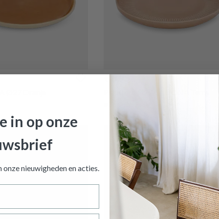
€ 5,95
EA Ø27 Oranje
Plat Bord Ø27 CALIONA Terra
Op voorraad
je in op onze
uwsbrief
an onze nieuwigheden en
acties.