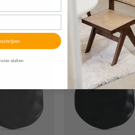
€ 7,50
27 CALIONA Beige
Plat Bord TERRIA Ø27 Bruin
nschrijven
Op voorraad
ster sluiten