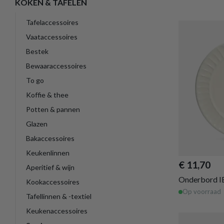
KOKEN & TAFELEN
Tafelaccessoires
Vaataccessoires
Bestek
Bewaaraccessoires
To go
Koffie & thee
Potten & pannen
Glazen
Bakaccessoires
Keukenlinnen
€ 11,70
Aperitief & wijn
Onderbord IB
Kookaccessoires
Op voorraad
Tafellinnen & -textiel
Keukenaccessoires