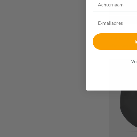
E-mailadres
€ 5,95
Plat Bord Ø
I
Op voorraad
Ven