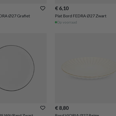
€ 6,10
EDRA Ø27 Grafiet
Plat Bord FEDRA Ø27 Zwart
Op voorraad
€ 8,80
PS Wit/Rand Zwart
Bord VIORIA Ø27 Beige