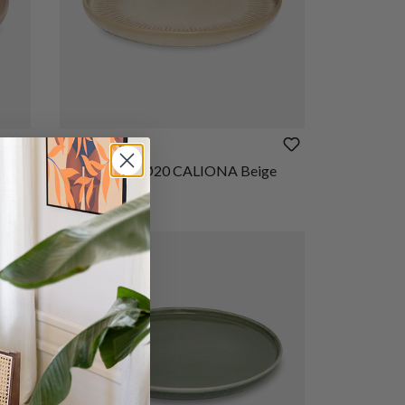
€ 4,95
Dessertbord Ø20 CALIONA Beige
Op voorraad