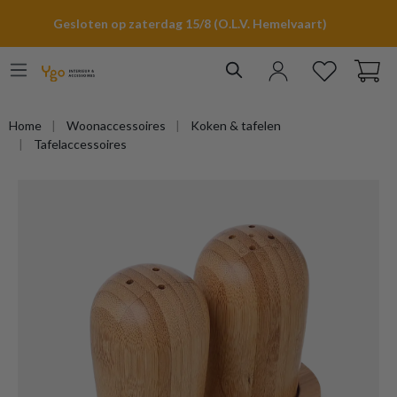
hoofdinhoud
Gesloten op zaterdag 15/8 (O.L.V. Hemelvaart)
Home
Woonaccessoires
Koken & tafelen
Tafelaccessoires