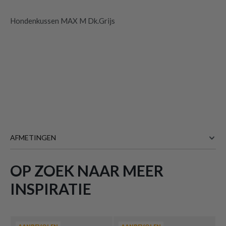
Hondenkussen MAX M Dk.Grijs
AFMETINGEN
OP ZOEK NAAR MEER
87 cm
BREEDTE
55 cm
DIEPTE
INSPIRATIE
5 cm
HOOGTE
Meer afmetingen