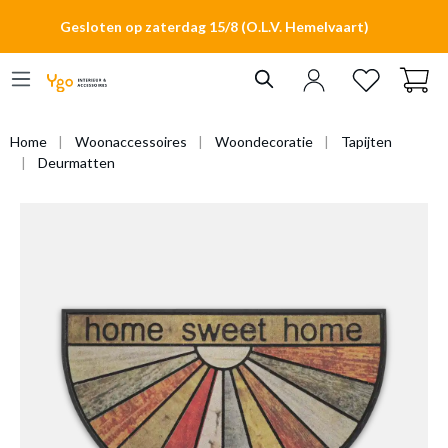
hoofdinhoud
Gesloten op zaterdag 15/8 (O.L.V. Hemelvaart)
Home
Woonaccessoires
Woondecoratie
Tapijten
Deurmatten