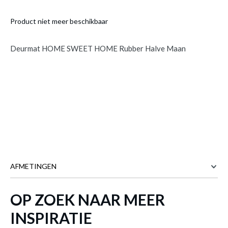
Product niet meer beschikbaar
Deurmat HOME SWEET HOME Rubber Halve Maan
AFMETINGEN
OP ZOEK NAAR MEER
75 cm
BREEDTE
45 cm
DIEPTE
INSPIRATIE