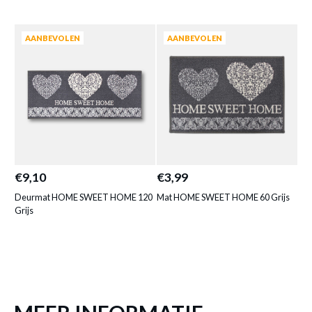
Meer afmetingen
AANBEVOLEN
AANBEVOLEN
Deurmat HOME SWEET HOME Rubber
Halve Maan
is toegevoegd aan je winkelmandje
€9,10
€3,99
€5
Deurmat HOME SWEET HOME 120
Mat HOME SWEET HOME 60 Grijs
Ma
Grijs
DEURMAT HOME SWEET HOME
RUBBER HALVE MAAN
Productnummer: Y15350005372
€ 12,50