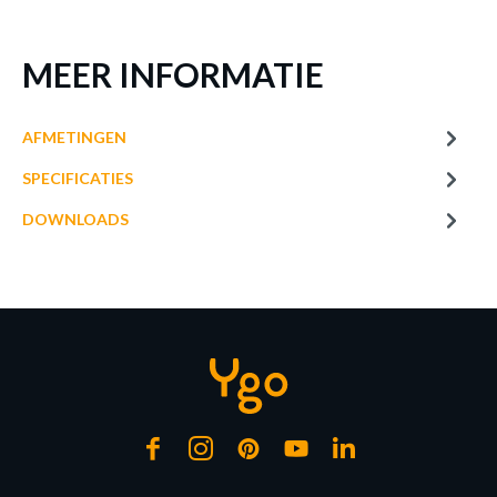
MEER INFORMATIE
AFMETINGEN
€ 18,95
€ 14,95
SPECIFICATIES
LED-Lamp Globe Ø12,5-
LED Lamp W.FILAM. BOL
E27-5W-Amber
E27-4.5W Goud
DOWNLOADS
Op voorraad
Op voorraad