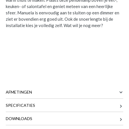
warm thuis te maken. Plaats deze pendellamp boven je eet-,
keuken- of salontafel en geniet meteen van een heerlijke
sfeer. Manuela is eenvoudig aan te sluiten op een dimmer en
ziet er bovendien erg goed uit. Ook de snoerlengte bij de
installatie kies je volledig zelf. Wat wil je nog meer?
Hanglamp MANUELA Ø50cm Zwart
is
toegevoegd aan je winkelmandje
AFMETINGEN
HANGLAMP MANUELA Ø50CM
ZWART
SPECIFICATIES
50 cm
BREEDTE
Productnummer: Y15300015222
50 cm
DIEPTE
DOWNLOADS
172 cm
HOOGTE