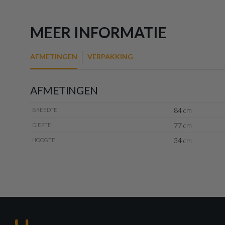
MEER INFORMATIE
AFMETINGEN
VERPAKKING
AFMETINGEN
84 cm
BREEDTE
77 cm
DIEPTE
34 cm
HOOGTE