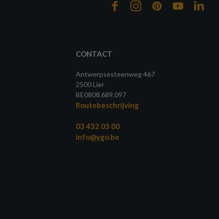
CONTACT
Antwerpsesteenweg 467
2500 Lier
BE0808.689.097
Routebeschrijving
03 432 03 00
info@ygo.be