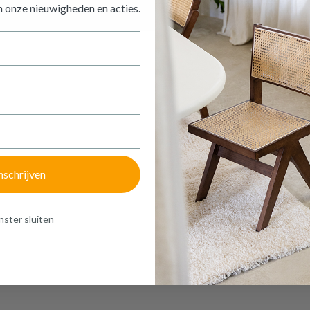
an onze nieuwigheden en
acties.
SALONTAFEL MALBORD GLAS SMO
BLACK
Productnummer: Y15150035405
€ 163,20
Prijs per stuk, incl. btw en excl. verzendkosten
of verder winkelen
GA NAAR WINKELMANDJE
nschrijven
ster sluiten