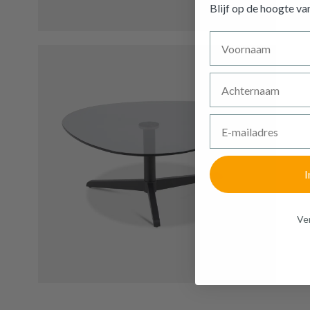
Blijf op de hoogte v
Voornaam
Achternaam
E-mailadres
I
Ven