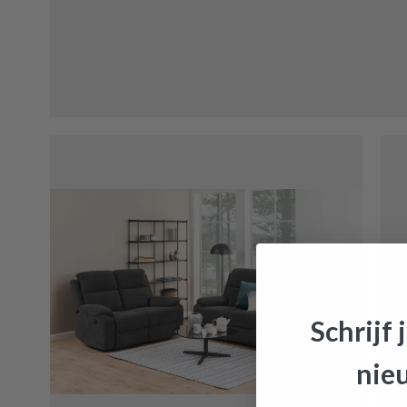
Schrijf 
Salonta
nie
winkelmandj