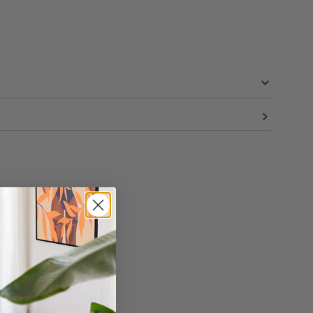
84 cm
77 cm
34 cm
en