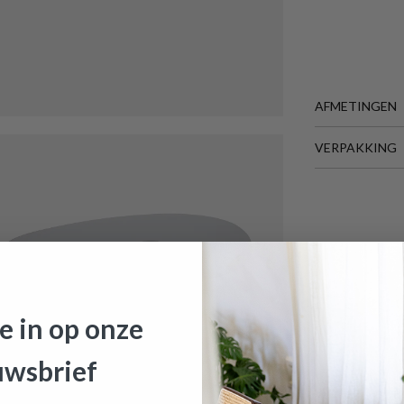
AFMETINGEN
VERPAKKING
BREEDTE
DIEPTE
HOOGTE
Meer afmeting
je in op onze
fel MALBORD Glas Smoke/Metal Black
is toegevoegd aan je
uwsbrief
e