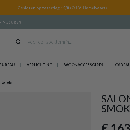
Gesloten op zaterdag 15/8 (O.L.V. Hemelvaart)
NINGSUREN
BUREAU
VERLICHTING
WOONACCESSOIRES
CADEA
ntafels
SALO
SMOK
€ 163