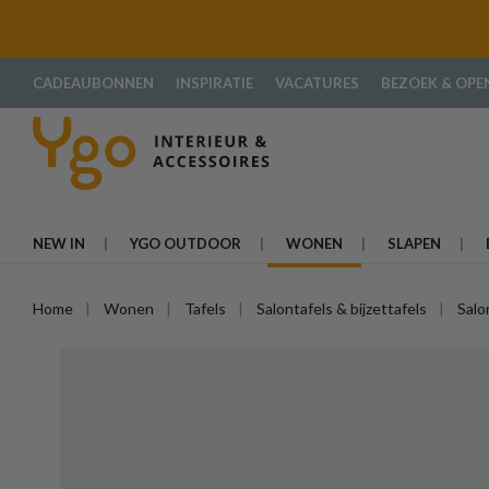
oekopdracht
Ga naar de hoofdnavigatie
CADEAUBONNEN
INSPIRATIE
VACATURES
BEZOEK & OPE
NEW IN
YGO OUTDOOR
WONEN
SLAPEN
Home
Wonen
Tafels
Salontafels & bijzettafels
Salo