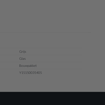
Grijs
Glas
Bouwpakket
Y15150035405