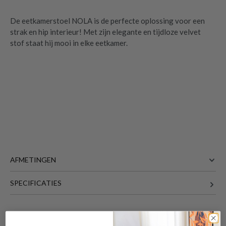
De eetkamerstoel NOLA is de perfecte oplossing voor een
strak en hip interieur! Met zijn elegante en tijdloze velvet
stof staat hij mooi in elke eetkamer.
AFMETINGEN
Stoel NOLA Velvet Black
is toegevoegd aan
SPECIFICATIES
56 cm
BREEDTE
je winkelmandje
60.5 cm
DIEPTE
83 cm
HOOGTE