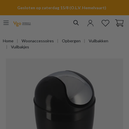
hoofdinhoud
Gesloten op zaterdag 15/8 (O.L.V. Hemelvaart)
Home
Woonaccessoires
Opbergen
Vuilbakken
Vuilbakjes