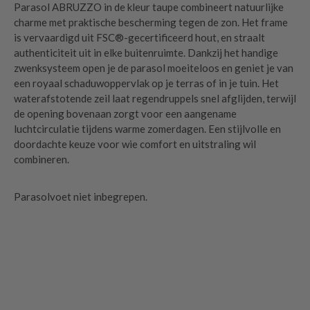
Parasol ABRUZZO in de kleur taupe combineert natuurlijke
charme met praktische bescherming tegen de zon. Het frame
is vervaardigd uit FSC®-gecertificeerd hout, en straalt
authenticiteit uit in elke buitenruimte. Dankzij het handige
zwenksysteem open je de parasol moeiteloos en geniet je van
een royaal schaduwoppervlak op je terras of in je tuin. Het
waterafstotende zeil laat regendruppels snel afglijden, terwijl
de opening bovenaan zorgt voor een aangename
luchtcirculatie tijdens warme zomerdagen. Een stijlvolle en
doordachte keuze voor wie comfort en uitstraling wil
combineren.
Parasolvoet niet inbegrepen.
Parasol ABRUZZO Taupe
is toegevoegd
aan je winkelmandje