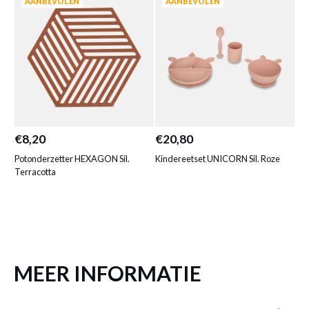
AANBEVOLEN
AANBEVOLEN
Kindereetset SMIKKEL Sil. Terracotta
is
toegevoegd aan je winkelmandje
€8,20
€20,80
€7
Potonderzetter HEXAGON Sil.
Kindereetset UNICORN Sil. Roze
Kus
Terracotta
KINDEREETSET SMIKKEL SIL.
TERRACOTTA
Productnummer: Y14450034206
MEER INFORMATIE
€ 20,80
Prijs per stuk, incl. btw en excl. verzendkosten