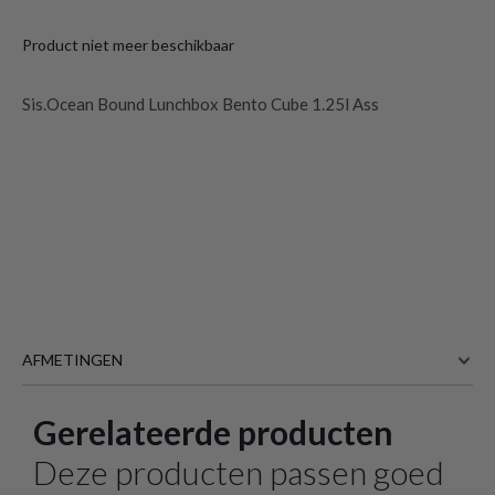
Product niet meer beschikbaar
Sis.Ocean Bound Lunchbox Bento Cube 1.25l Ass
AFMETINGEN
Gerelateerde producten
18.6 cm
BREEDTE
Sis.Ocean Bound Lunchbox Bento Cube
16.8 cm
DIEPTE
Deze producten passen goed
1.25l Ass
is toegevoegd aan je winkelmandje
7.7 cm
HOOGTE