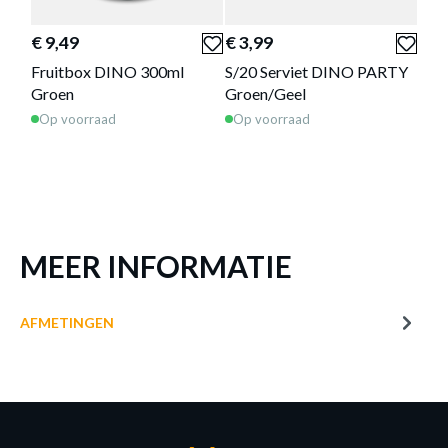
DRINKFLES DINO 400ML
€ 9,49
€ 3,99
€ 1
Productnummer: Y14450005242
Fruitbox DINO 300ml
S/20 Serviet DINO PARTY
Taf
€ 13,99
Groen
Groen/Geel
Led
Op voorraad
Op voorraad
Op 
Prijs per stuk, incl. btw en excl. verzendkosten
of verder winkelen
GA NAAR WINKELMANDJE
MEER INFORMATIE
AFMETINGEN