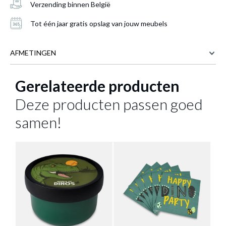
Verzending binnen België
Tot één jaar gratis opslag van jouw meubels
AFMETINGEN
Gerelateerde producten
7.4 cm
BREEDTE
7.4 cm
DIEPTE
Deze producten passen goed
15.6 cm
HOOGTE
Drinkfles DINO 400ml
is toegevoegd aan je
samen!
winkelmandje
Meer afmetingen