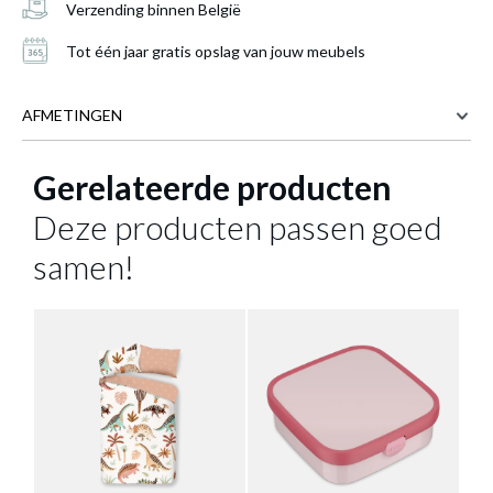
Verzending binnen België
Tot één jaar gratis opslag van jouw meubels
AFMETINGEN
Gerelateerde producten
18 cm
BREEDTE
13.2 cm
DIEPTE
Deze producten passen goed
6 cm
HOOGTE
Lunchbox DINO
is toegevoegd aan je
samen!
winkelmandje
Meer afmetingen