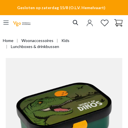
hoofdinhoud
Gesloten op zaterdag 15/8 (O.L.V. Hemelvaart)
Home
Woonaccessoires
Kids
Lunchboxes & drinkbussen