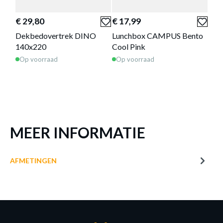
LUNCHBOX DINO
€ 29,80
€ 17,99
€ 8
Productnummer: Y14450003942
Dekbedovertrek DINO
Lunchbox CAMPUS Bento
Kus
€ 11,99
140x220
Cool Pink
Din
Op voorraad
Op voorraad
Op 
Prijs per stuk, incl. btw en excl. verzendkosten
of verder winkelen
GA NAAR WINKELMANDJE
MEER INFORMATIE
AFMETINGEN