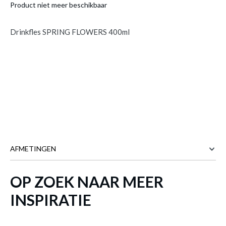
Product niet meer beschikbaar
Drinkfles SPRING FLOWERS 400ml
AFMETINGEN
OP ZOEK NAAR MEER
7.4 cm
BREEDTE
7.4 cm
DIEPTE
INSPIRATIE
15.6 cm
HOOGTE
Meer afmetingen